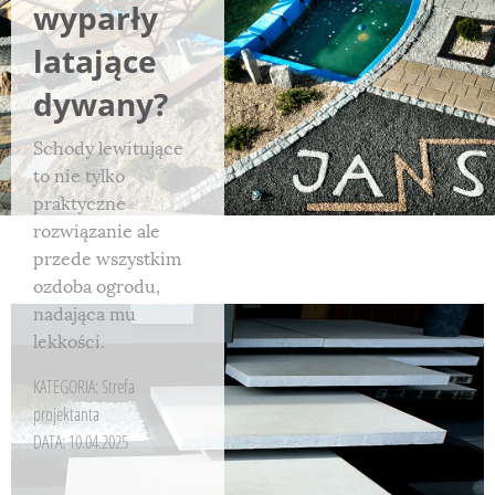
wyparły
latające
dywany?
Schody lewitujące
to nie tylko
praktyczne
rozwiązanie ale
przede wszystkim
ozdoba ogrodu,
nadająca mu
lekkości.
KATEGORIA:
Strefa
projektanta
DATA: 10.04.2025